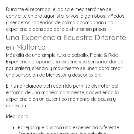
Durante el recorrido, el paisaje mediterráneo se
convierte en protagonista: olivos, algarrobos, viñedos
y senderos rodeados de calma acompañan una
experiencia pensada para disfrutar sin prisas.
Una Experiencia Ecuestre Diferente
en Mallorca
Más allá de una simple ruta a caballo, Picnic & Ride
Experience propone una experiencia sensorial donde
naturaleza, silencio y movimiento se unen para crear
una sensación de bienestar y desconexión.
El ritmo relajado del recorrido permite disfrutar del
entorno de una manera consciente, convirtiendo la
experiencia en un auténtico momento de pausa y
conexión.
Ideal para:
Parejas que buscan una experiencia diferente
Amantes de la naturaleza y los caballos