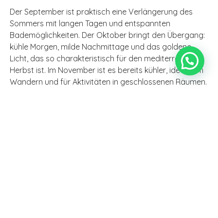
Der September ist praktisch eine Verlängerung des
Sommers mit langen Tagen und entspannten
Bademöglichkeiten. Der Oktober bringt den Übergang:
kühle Morgen, milde Nachmittage und das goldene
Licht, das so charakteristisch für den mediterranen
Herbst ist. Im November ist es bereits kühler, ideal zum
Wandern und für Aktivitäten in geschlossenen Räumen.
Am besten kleidet man sich im Zwiebellook: ein T-Shirt
für den Tag und eine leichte Jacke für die Abende im
Landesinneren, wo es früher kühl wird als an der Küste.
Generell ist der Herbst auf Mallorca aber mild.
Welche Pläne kann man im
Herbst auf Mallorca machen?
Der Herbst auf Mallorca bietet Aktivitäten, die der
Sommer nicht bietet: Die Insel präsentiert sich