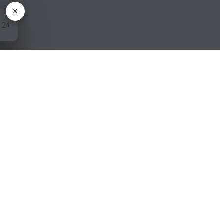
×
EN SIE
ten
atur.