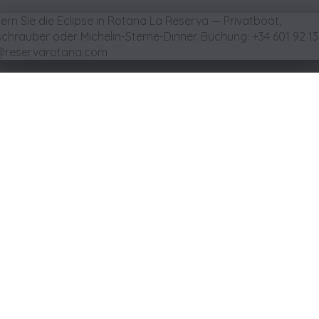
BUCH
eisen & Übernach
bei Irene
ort und Ruhe im Herzen der mallorquinischen N